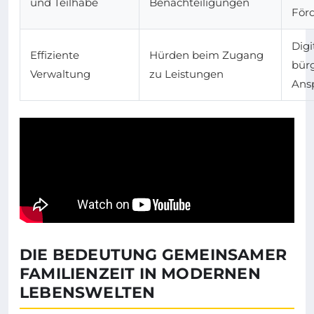
und Teilhabe
Benachteiligungen
För
Digi
Effiziente
Hürden beim Zugang
bür
Verwaltung
zu Leistungen
Ans
DIE BEDEUTUNG GEMEINSAMER
FAMILIENZEIT IN MODERNEN
LEBENSWELTEN