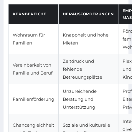
EMP
KERNBEREICHE
HERAUSFORDERUNGEN
MAS
För
Wohnraum für
Knappheit und hohe
fam
Familien
Mieten
Woh
Zeitdruck und
Flex
Vereinbarkeit von
fehlende
und
Familie und Beruf
Betreuungsplätze
Kind
Unzureichende
Prof
Familienförderung
Beratung und
Elt
Unterstützung
Prä
Inte
Chancengleichheit
Soziale und kulturelle
dive