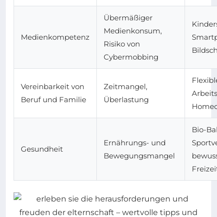
Übermäßiger
Kinder
Medienkonsum,
Medienkompetenz
Smartp
Risiko von
Bildsc
Cybermobbing
Flexibl
Vereinbarkeit von
Zeitmangel,
Arbeits
Beruf und Familie
Überlastung
Homeof
Bio-Ba
Ernährungs- und
Sportv
Gesundheit
Bewegungsmangel
bewus
Freize