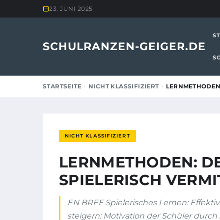
23. JUNI 2025
S
SCHULRANZEN-GEIGER.DE
S
STARTSEITE
NICHT KLASSIFIZIERT
LERNMETHODEN:
NICHT KLASSIFIZIERT
LERNMETHODEN: D
SPIELERISCH VERMI
EN BREF Spielerisches Lernen: Effekti
steigern: Motivation der Schüler durch 