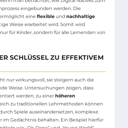
 wenn man betrachtet, wie Digital Natives zum
rnprozess eingebunden werden. Die
ermöglicht eine
flexible
und
nachhaltige
ältige Weise erarbeitet wird. Somit wird
 nur für Kinder, sondern für alle Lernenden von
ER SCHLÜSSEL ZU EFFEKTIVEM
ht nur wirkungsvoll, sie steigern auch die
nde Weise. Untersuchungen zeigen, dass
sentiert werden, zu einer
höheren
leich zu traditionellen Lehrmethoden können
f durch Spiele auseinandersetzen, komplexe
 im Gedächtnis behalten. Ein Beispiel hierfür
ehrmitteln wie „Dis Donc“ und „Young World“