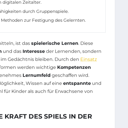
digitalen Zeitalter.
Fähigkeiten durch Gruppenspiele.
e Methoden zur Festigung des Gelernten.
tteln, ist das
spielerische Lernen
. Diese
n
und das
Interesse
der Lernenden, sondern
ig im Gedächtnis bleiben. Durch den
Einsatz
formen werden wichtige
Kompetenzen
angenehmes
Lernumfeld
geschaffen wird.
öglichkeit, Wissen auf eine
entspannte
und
l für Kinder als auch für Erwachsene von
E KRAFT DES SPIELS IN DER