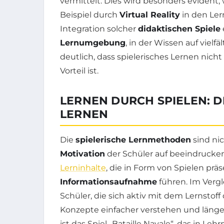
vermittelt. Dies wird besonders evident,
Beispiel durch
Virtual Reality
in den Le
Integration solcher
didaktischen Spiele
Lernumgebung
, in der Wissen auf vielf
deutlich, dass spielerisches Lernen nicht
Vorteil ist.
LERNEN DURCH SPIELEN: D
LERNEN
Die
spielerische Lernmethoden
sind nic
Motivation
der Schüler auf beeindrucke
Lerninhalte
, die in Form von Spielen prä
Informationsaufnahme
führen. Im Verg
Schüler, die sich aktiv mit dem Lernstof
Konzepte einfacher verstehen und länger
ist das Spiel „Bataille Navale“, das in L