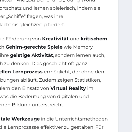
rtschatz und lernen spielerisch, indem sie
r „Schiffe“ fragen, was ihre
htnis gleichzeitig fördert.
 die Förderung von
Kreativität
und
kritischem
rch
Gehirn-gerechte Spiele
wie Memory
 ihre
geistige Aktivität
, sondern lernen auch,
ch zu denken. Dies geschieht oft ganz
ellen Lernprozess
ermöglicht, der ohne den
bungen abläuft. Zudem zeigen Statistiken,
ülern den Einsatz von
Virtual Reality
im
 was die Bedeutung von digitalen und
nen Bildung unterstreicht.
itale Werkzeuge
in die Unterrichtsmethoden
die Lernprozesse effektiver zu gestalten. Für