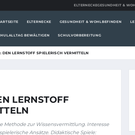
ELTERNECKE
GESUNDHEIT & WO
TARTSEITE
ELTERNECKE
GESUNDHEIT & WOHLBEFINDEN
LE
CHULALLTAG BEWÄLTIGEN
SCHULVORBEREITUNG
 DEN LERNSTOFF SPIELERISCH VERMITTELN
EN LERNSTOFF
TTELN
ve Methode zur Wissensvermittlung. Interesse
spielerische Ansätze. Didaktische Spiele: