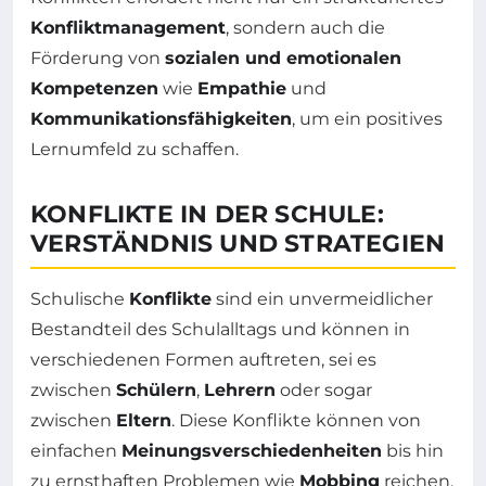
Konfliktmanagement
, sondern auch die
Förderung von
sozialen und emotionalen
Kompetenzen
wie
Empathie
und
Kommunikationsfähigkeiten
, um ein positives
Lernumfeld zu schaffen.
KONFLIKTE IN DER SCHULE:
VERSTÄNDNIS UND STRATEGIEN
Schulische
Konflikte
sind ein unvermeidlicher
Bestandteil des Schulalltags und können in
verschiedenen Formen auftreten, sei es
zwischen
Schülern
,
Lehrern
oder sogar
zwischen
Eltern
. Diese Konflikte können von
einfachen
Meinungsverschiedenheiten
bis hin
zu ernsthaften Problemen wie
Mobbing
reichen.