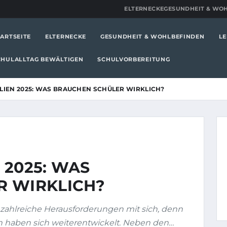
ELTERNECKE
GESUNDHEIT & WO
TARTSEITE
ELTERNECKE
GESUNDHEIT & WOHLBEFINDEN
LE
CHULALLTAG BEWÄLTIGEN
SCHULVORBEREITUNG
LIEN 2025: WAS BRAUCHEN SCHÜLER WIRKLICH?
 2025: WAS
R WIRKLICH?
n zahlreiche Herausforderungen mit sich, denn
n haben sich weiterentwickelt. Neben den…