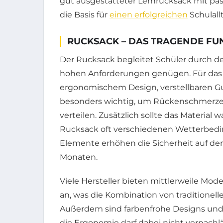
gut ausgestatteter Lernrucksack mit pa
die Basis für
einen erfolgreichen
Schulall
RUCKSACK – DAS TRAGENDE FU
Der Rucksack begleitet Schüler durch 
hohen Anforderungen genügen. Für das 
ergonomischem Design, verstellbaren G
besonders wichtig, um Rückenschmerzen
verteilen. Zusätzlich sollte das Material
Rucksack oft verschiedenen Wetterbedin
Elemente erhöhen die Sicherheit auf d
Monaten.
Viele Hersteller bieten mittlerweile Mode
an, was die Kombination von traditionell
Außerdem sind farbenfrohe Designs und b
die Ergonomie darf dabei nicht vernachlä