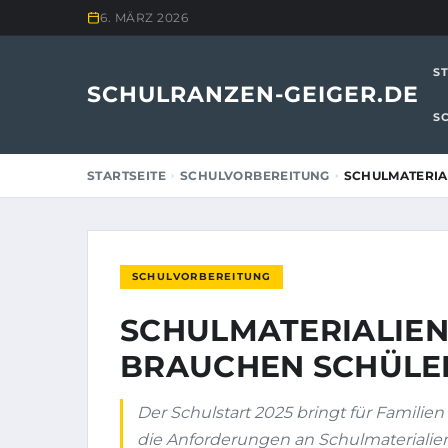
6. MÄRZ 2026
S
SCHULRANZEN-GEIGER.DE
S
STARTSEITE
SCHULVORBEREITUNG
SCHULMATERIA
SCHULVORBEREITUNG
SCHULMATERIALIEN
BRAUCHEN SCHÜLE
Der Schulstart 2025 bringt für Familie
die Anforderungen an Schulmaterialie