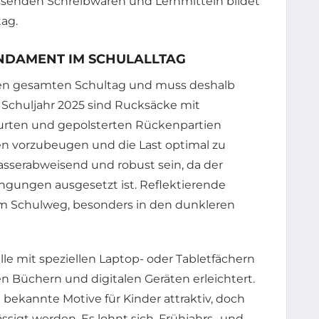
ssenden Schreibwaren und Lernmitteln bildet
tag.
NDAMENT IM SCHULALLTAG
den gesamten Schultag und muss deshalb
Schuljahr 2025 sind Rucksäcke mit
urten und gepolsterten Rückenpartien
 vorzubeugen und die Last optimal zu
 wasserabweisend und robust sein, da der
gungen ausgesetzt ist. Reflektierende
em Schulweg, besonders in den dunkleren
lle mit speziellen Laptop- oder Tabletfächern
en Büchern und digitalen Geräten erleichtert.
ekannte Motive für Kinder attraktiv, doch
ssigt werden. Es lohnt sich, Frühjahrs- und