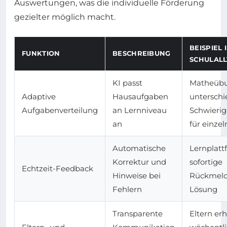
Auswertungen, was die individuelle Förderung
gezielter möglich macht.
BEISPIEL 
FUNKTION
BESCHREIBUNG
SCHULALL
KI passt
Matheübu
Adaptive
Hausaufgaben
untersch
Aufgabenverteilung
an Lernniveau
Schwierig
an
für einzel
Automatische
Lernplatt
Korrektur und
sofortige
Echtzeit-Feedback
Hinweise bei
Rückmeld
Fehlern
Lösung
Transparente
Eltern er