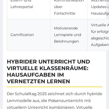
Eltern- und
Kommunikation
wöchentl
Lehrerportal
über
Updates 
Fortschritte
Hausaufg
Virtuelle
Motivierende
für erfolg
Gamification
Lernspiele und
abgeschl
Belohnungen
Aufgaben
HYBRIDER UNTERRICHT UND
VIRTUELLE KLASSENRÄUME:
HAUSAUFGABEN IM
VERNETZTEN LERNEN
Der Schulalltag 2025 zeichnet sich durch hybride
Lernmodelle aus, die Präsenzunterricht mit
virtuellem Unterricht kombinieren. Virtuelle